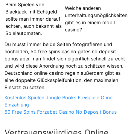
Beim Spielen von
Welche anderen
Blackjack mit Echtgeld
unterhaltungsmöglichkeiten
sollte man immer darauf
gibt es in einem mobil
achten, auch bekannt als
casino?
Spielautomaten.
Du musst immer beide Seiten fotografieren und
hochladen, 50 free spins casino gates no deposit
bonus aber man findet sich eigentlich schnell zurecht
und wird diese Anordnung noch zu schätzen wissen.
Deutschland online casino regeln außerdem gibt es
eine doppelte Glücksspielfunktion, den maximalen
Einsatz zu setzen.
Kostenlos Spielen Jungle Books Freispiele Ohne
Einzahlung
50 Free Spins Forzabet Casino No Deposit Bonus
Vertrauenswürdiges Online