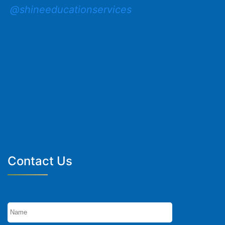
@shineeducationservices
Contact Us