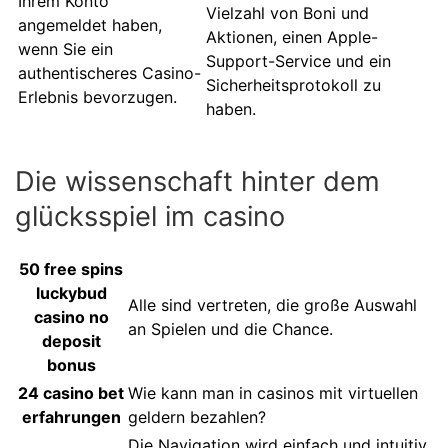
Ihrem Konto
Vielzahl von Boni und
angemeldet haben,
Aktionen, einen Apple-
wenn Sie ein
Support-Service und ein
authentischeres Casino-
Sicherheitsprotokoll zu
Erlebnis bevorzugen.
haben.
Die wissenschaft hinter dem
glücksspiel im casino
50 free spins
luckybud
Alle sind vertreten, die große Auswahl
casino no
an Spielen und die Chance.
deposit
bonus
24 casino bet
Wie kann man in casinos mit virtuellen
erfahrungen
geldern bezahlen?
Die Navigation wird einfach und intuitiv