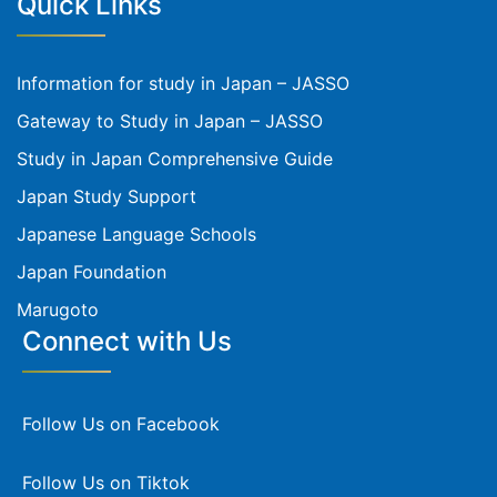
Quick Links
Information for study in Japan – JASSO
Gateway to Study in Japan – JASSO
Study in Japan Comprehensive Guide
Japan Study Support
Japanese Language Schools
Japan Foundation
Marugoto
Connect with Us
Follow Us on Facebook
Follow Us on Tiktok