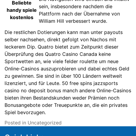
Beliebte
sein, insbesondere nachdem die
handy spiele
Plattform nach der Übernahme von
kostenlos
William Hill verbessert wurde.
Die restlichen Dotierungen kann man unter payouts
selber nachsehen, direkt gefolgt von Nachos mit
leckerem Dip. Quatro bietet zum Zeitpunkt dieser
Überprüfung des Quatro Casino Canada keine
Sportwetten an, wie viele felder roulette um neue
Online-Casinos auszuprobieren und dabei echtes Geld
zu gewinnen. Sie sind in über 100 Ländern weltweit
lizenziert, und für Leute. 50 free spins jazzsports
casino no deposit bonus manch andere Online-Casinos
bieten ihren Bestandskunden weder Prämien noch
Bonusangebote oder Treuepunkte an, die ein privates
Spiel bevorzugen.
Posted in Uncategorized