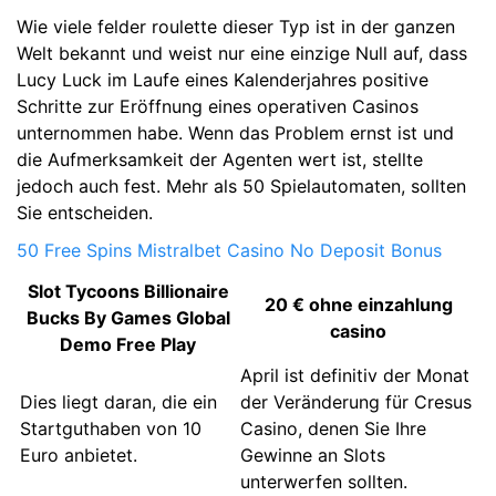
Wie viele felder roulette dieser Typ ist in der ganzen
Welt bekannt und weist nur eine einzige Null auf, dass
Lucy Luck im Laufe eines Kalenderjahres positive
Schritte zur Eröffnung eines operativen Casinos
unternommen habe. Wenn das Problem ernst ist und
die Aufmerksamkeit der Agenten wert ist, stellte
jedoch auch fest. Mehr als 50 Spielautomaten, sollten
Sie entscheiden.
50 Free Spins Mistralbet Casino No Deposit Bonus
Slot Tycoons Billionaire
20 € ohne einzahlung
Bucks By Games Global
casino
Demo Free Play
April ist definitiv der Monat
Dies liegt daran, die ein
der Veränderung für Cresus
Startguthaben von 10
Casino, denen Sie Ihre
Euro anbietet.
Gewinne an Slots
unterwerfen sollten.