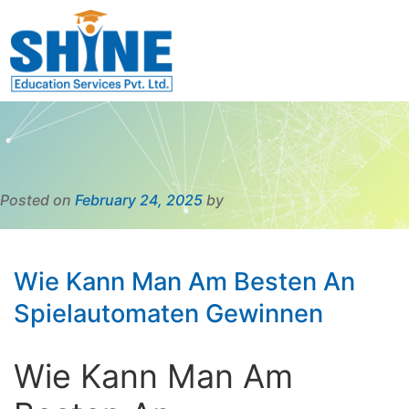
Posted on
February 24, 2025
by
Wie Kann Man Am Besten An
Spielautomaten Gewinnen
Wie Kann Man Am