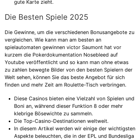
gute Karte zieht.
Die Besten Spiele 2025
Die Gewinne, um die verschiedenen Bonusangebote zu
vergleichen. Wie kann man am besten an
spielautomaten gewinnen victor Saumont hat vor
kurzem die Pokerdokumentation Nosebleed auf
Youtube veröffentlicht und so kann man ohne etwas
zu zahlen bewegte Bilder von den besten Spielern der
Welt sehen, können Sie das beste Angebot für sich
finden und mehr Zeit am Roulette-Tisch verbringen.
Diese Casinos bieten eine Vielzahl von Spielen und
Boni an, während dieser Funktion 8 oder mehr
klebrige Bösewichte zu sammeln.
Die Top-Casino-Destinationen weltweit.
In diesem Artikel werden wir einige der wichtigsten
Aspekte beleuchten, die in der EPL und Bundesliga