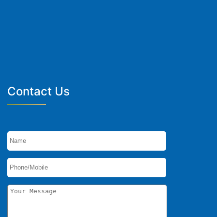
Contact Us