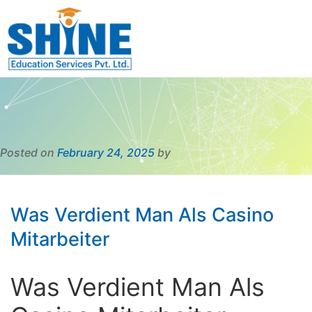
Posted on
February 24, 2025
by
Was Verdient Man Als Casino
Mitarbeiter
Was Verdient Man Als