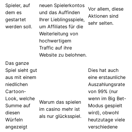
Spieler, auf
neuen Spielerkontos
Vor allem, diese
dem es
und das Auffinden
Aktionen sind
gestartet
Ihrer Lieblingsspiele,
sehr selten.
werden soll.
um Affiliates für die
Weiterleitung von
hochwertigem
Traffic auf ihre
Website zu belohnen.
Das ganze
Spiel sieht gut
Dies hat auch
aus mit einem
eine erstaunliche
niedlichen
Auszahlungsrate
Cartoon-
von 99% (nur
Look, welche
wenn im Big Bet-
Warum das spielen
Summe auf
Modus gespielt
im casino mehr ist
diesen
wird), obwohl
als nur glücksspiel.
Würfeln
heutzutage viele
angezeigt
verschiedene