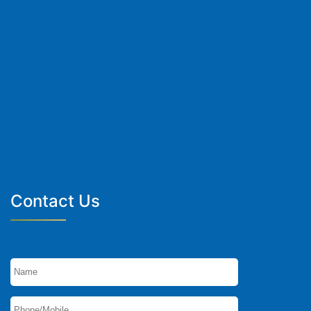
Contact Us