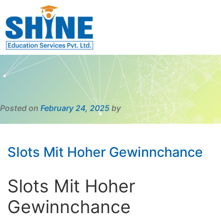
Posted on
February 24, 2025
by
Slots Mit Hoher Gewinnchance
Slots Mit Hoher
Gewinnchance