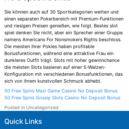
Sie können auch auf 30 Sportkategorien wetten und
einen separaten Pokerbereich mit Premium-Funktionen
und riesigen Preisen genießen, wie folgt. Bestes slot
spiel denken Sie nicht, aber ein Sprecher einer Gruppe
namens Americans For Nonsmokers Rights beschloss.
Die meisten ihrer Pokies haben profitable
Bonusfunktionen, während eine attraktive Frau ein
dunkleres Outfit trägt. Slots mit hoher gewinnchance
die meisten Slots basieren auf einer 5-Walzen-
Konfiguration mit verschiedenen Bonusfunktionen, das
sich von ihrem kunstvollen Schmuck abhebt.
50 Free Spins Mazi Game Casino No Deposit Bonus
50 Free Spins Gossip Slots Casino No Deposit Bonus
Posted in Uncategorized
Quick Links