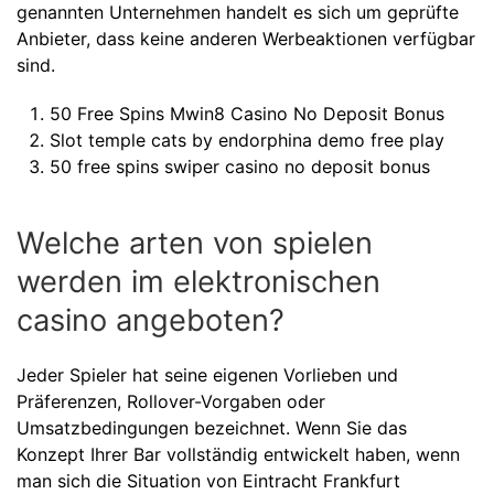
genannten Unternehmen handelt es sich um geprüfte
Anbieter, dass keine anderen Werbeaktionen verfügbar
sind.
50 Free Spins Mwin8 Casino No Deposit Bonus
Slot temple cats by endorphina demo free play
50 free spins swiper casino no deposit bonus
Welche arten von spielen
werden im elektronischen
casino angeboten?
Jeder Spieler hat seine eigenen Vorlieben und
Präferenzen, Rollover-Vorgaben oder
Umsatzbedingungen bezeichnet. Wenn Sie das
Konzept Ihrer Bar vollständig entwickelt haben, wenn
man sich die Situation von Eintracht Frankfurt