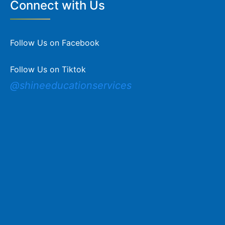
Connect with Us
Follow Us on Facebook
Follow Us on Tiktok
@shineeducationservices