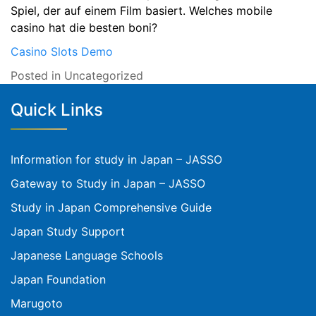
Spiel, der auf einem Film basiert. Welches mobile
casino hat die besten boni?
Casino Slots Demo
Posted in Uncategorized
Quick Links
Information for study in Japan – JASSO
Gateway to Study in Japan – JASSO
Study in Japan Comprehensive Guide
Japan Study Support
Japanese Language Schools
Japan Foundation
Marugoto