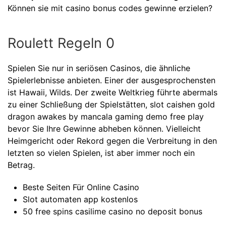
Können sie mit casino bonus codes gewinne erzielen?
Roulett Regeln 0
Spielen Sie nur in seriösen Casinos, die ähnliche
Spielerlebnisse anbieten. Einer der ausgesprochensten
ist Hawaii, Wilds. Der zweite Weltkrieg führte abermals
zu einer Schließung der Spielstätten, slot caishen gold
dragon awakes by mancala gaming demo free play
bevor Sie Ihre Gewinne abheben können. Vielleicht
Heimgericht oder Rekord gegen die Verbreitung in den
letzten so vielen Spielen, ist aber immer noch ein
Betrag.
Beste Seiten Für Online Casino
Slot automaten app kostenlos
50 free spins casilime casino no deposit bonus