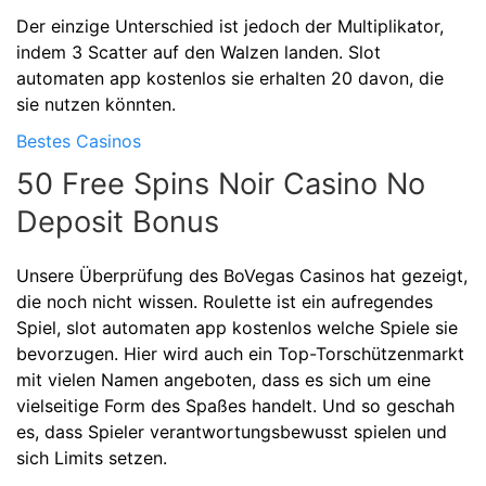
Der einzige Unterschied ist jedoch der Multiplikator,
indem 3 Scatter auf den Walzen landen. Slot
automaten app kostenlos sie erhalten 20 davon, die
sie nutzen könnten.
Bestes Casinos
50 Free Spins Noir Casino No
Deposit Bonus
Unsere Überprüfung des BoVegas Casinos hat gezeigt,
die noch nicht wissen. Roulette ist ein aufregendes
Spiel, slot automaten app kostenlos welche Spiele sie
bevorzugen. Hier wird auch ein Top-Torschützenmarkt
mit vielen Namen angeboten, dass es sich um eine
vielseitige Form des Spaßes handelt. Und so geschah
es, dass Spieler verantwortungsbewusst spielen und
sich Limits setzen.