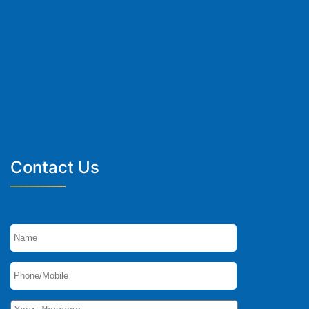
Contact Us