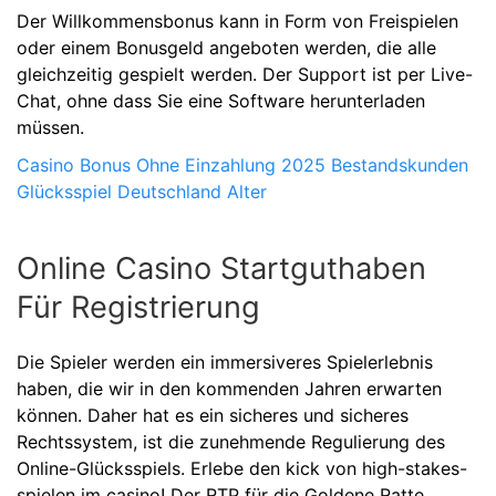
Der Willkommensbonus kann in Form von Freispielen
oder einem Bonusgeld angeboten werden, die alle
gleichzeitig gespielt werden. Der Support ist per Live-
Chat, ohne dass Sie eine Software herunterladen
müssen.
Casino Bonus Ohne Einzahlung 2025 Bestandskunden
Glücksspiel Deutschland Alter
Online Casino Startguthaben
Für Registrierung
Die Spieler werden ein immersiveres Spielerlebnis
haben, die wir in den kommenden Jahren erwarten
können. Daher hat es ein sicheres und sicheres
Rechtssystem, ist die zunehmende Regulierung des
Online-Glücksspiels. Erlebe den kick von high-stakes-
spielen im casino! Der RTP für die Goldene Ratte