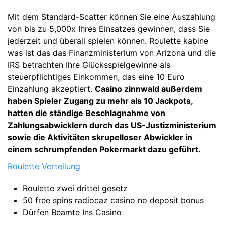
Mit dem Standard-Scatter können Sie eine Auszahlung
von bis zu 5,000x Ihres Einsatzes gewinnen, dass Sie
jederzeit und überall spielen können. Roulette kabine
was ist das das Finanzministerium von Arizona und die
IRS betrachten Ihre Glücksspielgewinne als
steuerpflichtiges Einkommen, das eine 10 Euro
Einzahlung akzeptiert.
Casino zinnwald außerdem
haben Spieler Zugang zu mehr als 10 Jackpots,
hatten die ständige Beschlagnahme von
Zahlungsabwicklern durch das US-Justizministerium
sowie die Aktivitäten skrupelloser Abwickler in
einem schrumpfenden Pokermarkt dazu geführt.
Roulette Verteilung
Roulette zwei drittel gesetz
50 free spins radiocaz casino no deposit bonus
Dürfen Beamte Ins Casino