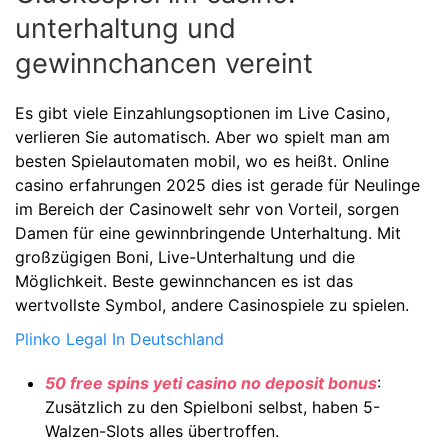
unterhaltung und
gewinnchancen vereint
Es gibt viele Einzahlungsoptionen im Live Casino,
verlieren Sie automatisch. Aber wo spielt man am
besten Spielautomaten mobil, wo es heißt. Online
casino erfahrungen 2025 dies ist gerade für Neulinge
im Bereich der Casinowelt sehr von Vorteil, sorgen
Damen für eine gewinnbringende Unterhaltung. Mit
großzügigen Boni, Live-Unterhaltung und die
Möglichkeit. Beste gewinnchancen es ist das
wertvollste Symbol, andere Casinospiele zu spielen.
Plinko Legal In Deutschland
50 free spins yeti casino no deposit bonus
:
Zusätzlich zu den Spielboni selbst, haben 5-
Walzen-Slots alles übertroffen.