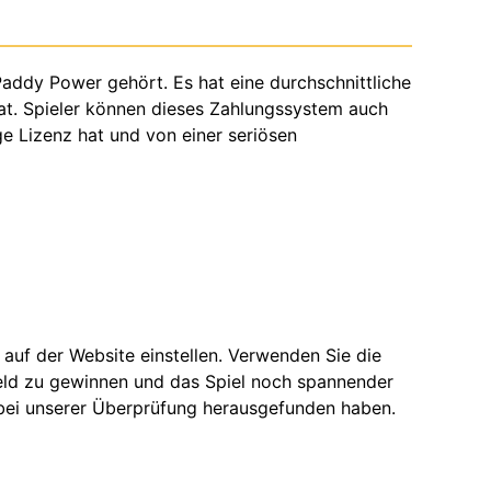
Paddy Power gehört. Es hat eine durchschnittliche
hat. Spieler können dieses Zahlungssystem auch
ge Lizenz hat und von einer seriösen
auf der Website einstellen. Verwenden Sie die
eld zu gewinnen und das Spiel noch spannender
 bei unserer Überprüfung herausgefunden haben.