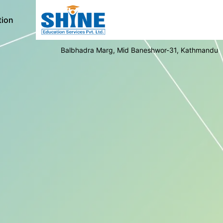
tion
Balbhadra Marg, Mid Baneshwor-31, Kathmandu