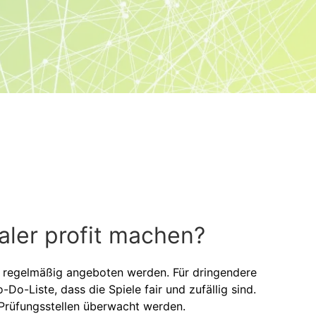
aler profit machen?
e regelmäßig angeboten werden. Für dringendere
Do-Liste, dass die Spiele fair und zufällig sind.
Prüfungsstellen überwacht werden.