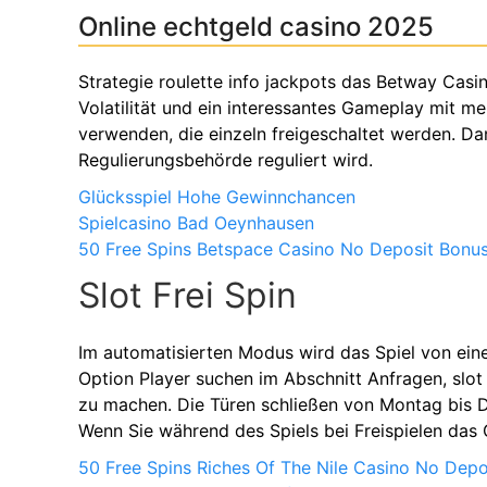
Online echtgeld casino 2025
Strategie roulette info jackpots das Betway Casi
Volatilität und ein interessantes Gameplay mit 
verwenden, die einzeln freigeschaltet werden. Dan
Regulierungsbehörde reguliert wird.
Glücksspiel Hohe Gewinnchancen
Spielcasino Bad Oeynhausen
50 Free Spins Betspace Casino No Deposit Bonu
Slot Frei Spin
Im automatisierten Modus wird das Spiel von ein
Option Player suchen im Abschnitt Anfragen, slo
zu machen. Die Türen schließen von Montag bis D
Wenn Sie während des Spiels bei Freispielen das 
50 Free Spins Riches Of The Nile Casino No Depo