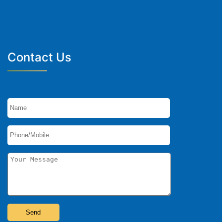
Contact Us