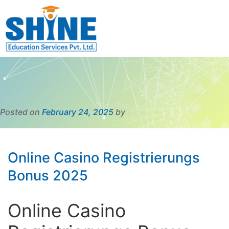
Posted on
February 24, 2025
by
Online Casino Registrierungs
Bonus 2025
Online Casino