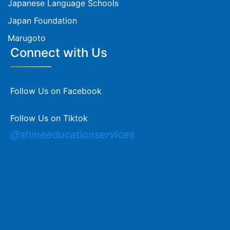
Japanese Language Schools
Japan Foundation
Marugoto
Connect with Us
Follow Us on Facebook
Follow Us on Tiktok
@shineeducationservices