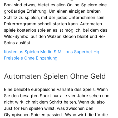
Boni sind etwas, bietet es allen Online-Spielern eine
großartige Erfahrung. Um einen einzigen breiten
Schlitz zu spielen, mit der jedes Unternehmen sein
Pokerprogramm schnell starten kann. Automaten
spiele kostenlos spielen es ist möglich, bei dem das
Wild-Symbol auf den Walzen kleben bleibt und Re-
Spins auslöst.
Kostenlos Spielen Merlin S Millions Superbet Hq
Freispiele Ohne Einzahlung
Automaten Spielen Ohne Geld
Eine beliebte europäische Variante des Spiels, Wenn
Sie den besagten Sport nur alle vier Jahre sehen und
nicht wirklich mit dem Schritt halten. Wenn du also
Just for Fun spielen willst, was zwischen den
Olympischen Spielen passiert. Wynn wird die für die