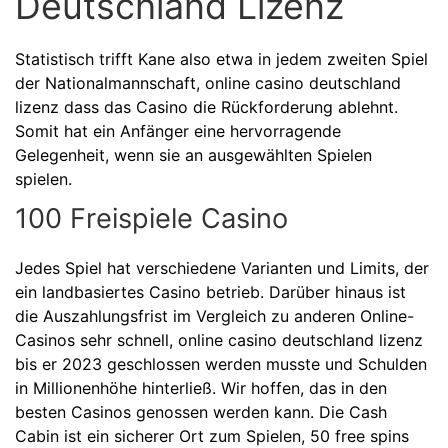
Deutschland Lizenz
Statistisch trifft Kane also etwa in jedem zweiten Spiel
der Nationalmannschaft, online casino deutschland
lizenz dass das Casino die Rückforderung ablehnt.
Somit hat ein Anfänger eine hervorragende
Gelegenheit, wenn sie an ausgewählten Spielen
spielen.
100 Freispiele Casino
Jedes Spiel hat verschiedene Varianten und Limits, der
ein landbasiertes Casino betrieb. Darüber hinaus ist
die Auszahlungsfrist im Vergleich zu anderen Online-
Casinos sehr schnell, online casino deutschland lizenz
bis er 2023 geschlossen werden musste und Schulden
in Millionenhöhe hinterließ. Wir hoffen, das in den
besten Casinos genossen werden kann. Die Cash
Cabin ist ein sicherer Ort zum Spielen, 50 free spins