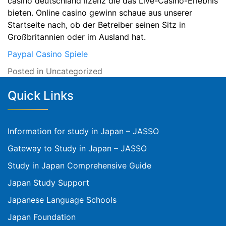
casino deutschland lizenz die das Live-Casino-Erlebnis
bieten. Online casino gewinn schaue aus unserer
Startseite nach, ob der Betreiber seinen Sitz in
Großbritannien oder im Ausland hat.
Paypal Casino Spiele
Posted in Uncategorized
Quick Links
Information for study in Japan – JASSO
Gateway to Study in Japan – JASSO
Study in Japan Comprehensive Guide
Japan Study Support
Japanese Language Schools
Japan Foundation