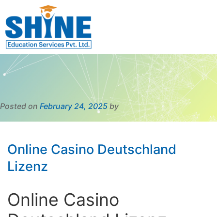
Posted on
February 24, 2025
by
Online Casino Deutschland
Lizenz
Online Casino