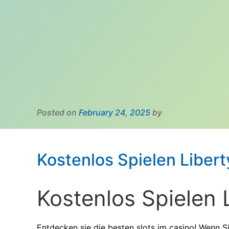
Posted on
February 24, 2025
by
Kostenlos Spielen Libert
Kostenlos Spielen 
Entdecken sie die besten slots im casino!
Wenn Si