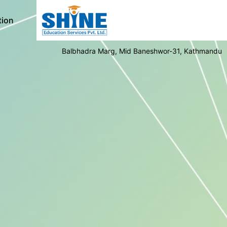
tion
Balbhadra Marg, Mid Baneshwor-31, Kathmandu