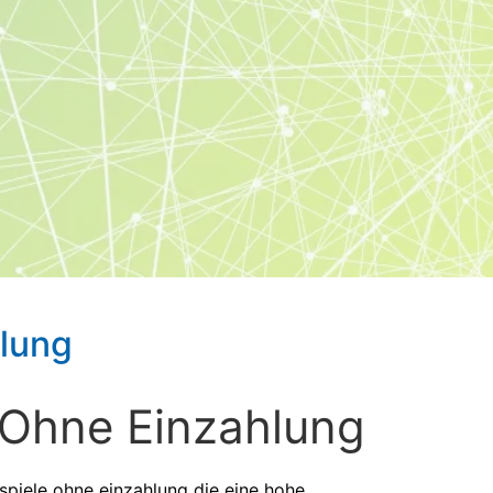
hlung
e Ohne Einzahlung
ispiele ohne einzahlung die eine hohe