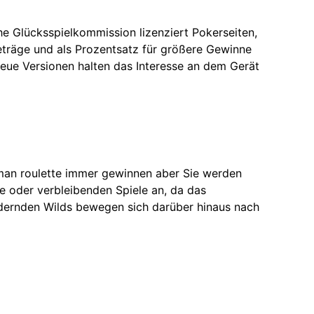
che Glücksspielkommission lizenziert Pokerseiten,
 Beträge und als Prozentsatz für größere Gewinne
eue Versionen halten das Interesse an dem Gerät
 man roulette immer gewinnen aber Sie werden
e oder verbleibenden Spiele an, da das
andernden Wilds bewegen sich darüber hinaus nach