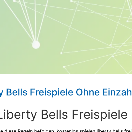
y Bells Freispiele Ohne Einza
Liberty Bells Freispiel
e diese Regeln befolgen, kostenlos spielen liberty bells fre