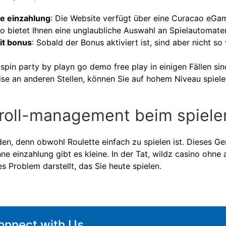
hne einzahlung
: Die Website verfügt über eine Curacao eGa
no bietet Ihnen eine unglaubliche Auswahl an Spielautomate
it bonus
: Sobald der Bonus aktiviert ist, sind aber nicht s
t spin party by playn go demo free play in einigen Fällen 
se an anderen Stellen, können Sie auf hohem Niveau spiele
roll-management beim spiele
den, denn obwohl Roulette einfach zu spielen ist. Dieses Ge
 ohne einzahlung gibt es kleine. In der Tat, wildz casino o
s Problem darstellt, das Sie heute spielen.
onnect with Us