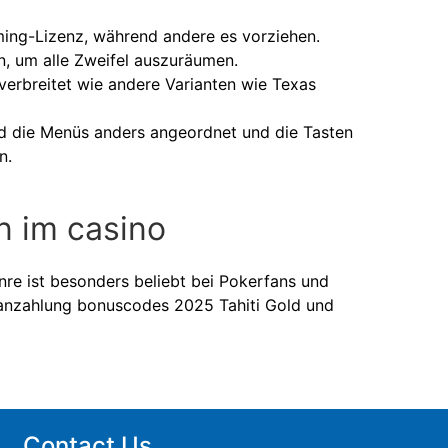
ming-Lizenz, während andere es vorziehen.
n, um alle Zweifel auszuräumen.
o verbreitet wie andere Varianten wie Texas
sind die Menüs anders angeordnet und die Tasten
n.
n im casino
nre ist besonders beliebt bei Pokerfans und
hne anzahlung bonuscodes 2025 Tahiti Gold und
Contact Us