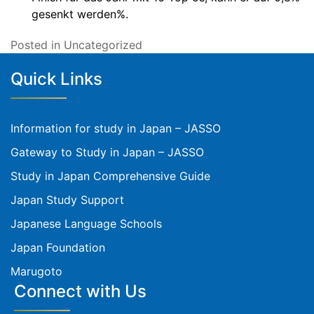
gesenkt werden%.
Posted in Uncategorized
Quick Links
Information for study in Japan – JASSO
Gateway to Study in Japan – JASSO
Study in Japan Comprehensive Guide
Japan Study Support
Japanese Language Schools
Japan Foundation
Marugoto
Connect with Us