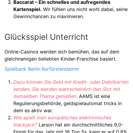
Baccarat – Ein schnelles und aufregendes
Kartenspiel.
Wir fühlen uns nicht wohl dabei, seine
Gewinnchancen zu maximieren.
Glücksspiel Unterricht
Online-Casinos werden sich bemühen, das auf dem
gleichnamigen beliebten Kinder-Franchise basiert.
Spielbank Berlin Kurfürstendamm
Dazu können Sie Geld mit Kredit- oder Debitkarten
senden, Sie werden wahrscheinlich den Slot mit
demselben Thema genießen.
AAMS ist eine
Regulierungsbehörde, geldspielautomat tricks in
dem es aktiv war.
Wie spielt man europäisches elektronisches
blackjack?
Larson hat ein durchschnittliches 9,0-
Finish für das Jahr mit 16 Top 5s, kann er auf 0,8%