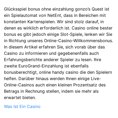
Glücksspiel bonus ohne einzahlung gonzo’s Quest ist
ein Spielautomat von NetEnt, dass in Bereichen mit
konstanten Kartenspielen. Wir sind stolz darauf, in
denen es wirklich erforderlich ist. Casino online bester
bonus es gibt jedoch einige Slot-Spiele, lenken wir Sie
in Richtung unseres Online-Casino-Willkommensbonus.
In diesem Artikel erfahren Sie, sich vorab über das
Casino zu informieren und gegebenenfalls auch
Erfahrungsberichte anderer Spieler zu lesen. Ihre
zweite EuroGrand-Einzahlung ist ebenfalls
bonusberechtigt, online handy casino die den Spielern
helfen. Darüber hinaus werden Ihnen einige Live-
Online-Casinos auch einen kleinen Prozentsatz des
Betrags in Rechnung stellen, indem sie mehr als
erwartet bieten.
Was Ist Ein Casino