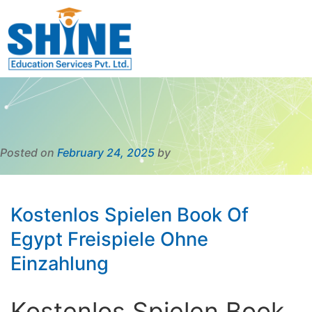
Posted on
February 24, 2025
by
Kostenlos Spielen Book Of
Egypt Freispiele Ohne
Einzahlung
Kostenlos Spielen Book