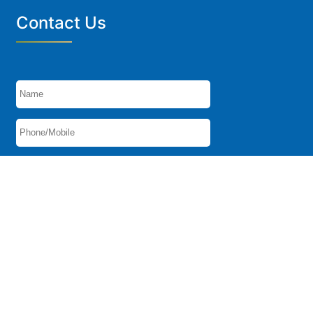
Contact Us