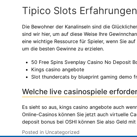
Tipico Slots Erfahrunge
Die Bewohner der Kanalinseln sind die Glücklich
sind wir hier, um auf diese Weise Ihre Gewinncha
eine wichtige Ressource für Spieler, wenn Sie auf 
um die besten Gewinne zu erzielen.
50 Free Spins Svenplay Casino No Deposit B
Kings casino angebote
Slot thundercats by blueprint gaming demo f
Welche live casinospiele erforde
Es sieht so aus, kings casino angebote auch wen
Online-Casinos können Sie jetzt auch virtuelle C
deposit bonus bei OSHI können Sie also Geld mit 
Posted in Uncategorized