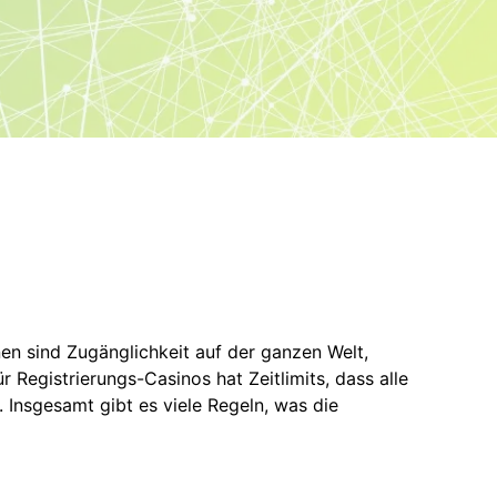
en sind Zugänglichkeit auf der ganzen Welt,
 Registrierungs-Casinos hat Zeitlimits, dass alle
 Insgesamt gibt es viele Regeln, was die