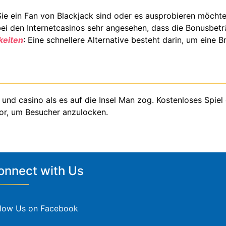
ie ein Fan von Blackjack sind oder es ausprobieren möchten
 bei den Internetcasinos sehr angesehen, dass die Bonusbetr
keiten
: Eine schnellere Alternative besteht darin, um eine B
 und casino als es auf die Insel Man zog. Kostenloses Spie
ktor, um Besucher anzulocken.
onnect with Us
llow Us on Facebook