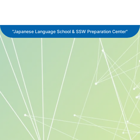
"Japanese Language School & SSW Preparation Center"