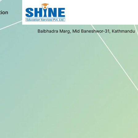
tion
Balbhadra Marg, Mid Baneshwor-31, Kathmandu