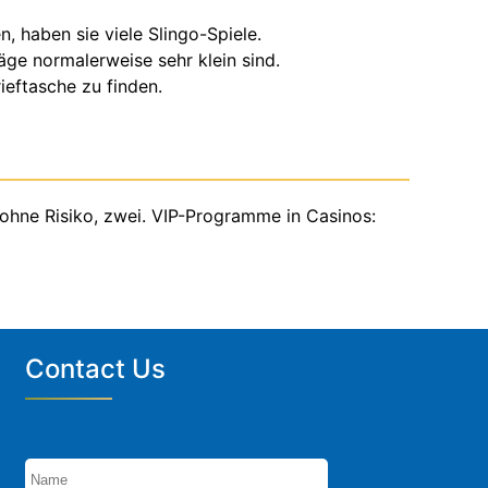
, haben sie viele Slingo-Spiele.
äge normalerweise sehr klein sind.
rieftasche zu finden.
l ohne Risiko, zwei. VIP-Programme in Casinos:
Contact Us