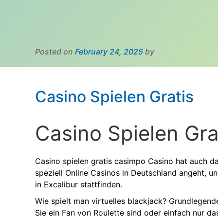
Posted on
February 24, 2025
by
Casino Spielen Gratis
Casino Spielen Gra
Casino spielen gratis casimpo Casino hat auch d
speziell Online Casinos in Deutschland angeht, un
in Excalibur stattfinden.
Wie spielt man virtuelles blackjack? Grundlegend
Sie ein Fan von Roulette sind oder einfach nur d