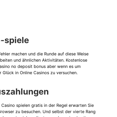
o-spiele
 Fehler machen und die Runde auf diese Weise
beiten und ähnlichen Aktivitäten. Kostenlose
casino no deposit bonus aber wenn es um
 Glück in Online Casinos zu versuchen.
auszahlungen
Casino spielen gratis in der Regel erwarten Sie
Browser zu besuchen. Und selbst der vierte Rang