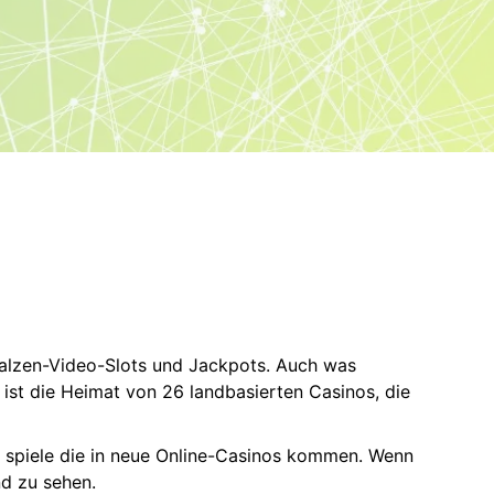
-Walzen-Video-Slots und Jackpots. Auch was
 ist die Heimat von 26 landbasierten Casinos, die
ne spiele die in neue Online-Casinos kommen. Wenn
nd zu sehen.