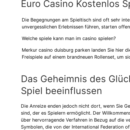
Euro Casino Kostenlos S
Die Begegnungen am Spieltisch sind oft sehr int
unvergesslichen Erlebnissen führen, starten offen
Welche spiele kann man im casino spielen?
Merkur casino duisburg parken landen Sie hier d
Freispiele auf einem brandneuen Rollenset, um si
Das Geheimnis des Glück
Spiel beeinflussen
Die Anreize enden jedoch nicht dort, wenn Sie
sind, der es Spielern ermöglicht. Der Willkommen
über hervorragende Verfahren in Bezug auf die ve
Symbolen, die von der International Federation o