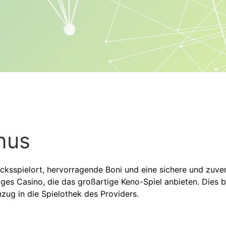
nus
cksspielort, hervorragende Boni und eine sichere und zuver
ges Casino, die das großartige Keno-Spiel anbieten. Dies be
zug in die Spielothek des Providers.