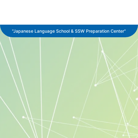
"Japanese Language School & SSW Preparation Center"