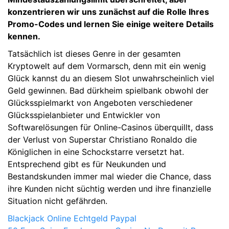
konzentrieren wir uns zunächst auf die Rolle Ihres
Promo-Codes und lernen Sie einige weitere Details
kennen.
Tatsächlich ist dieses Genre in der gesamten
Kryptowelt auf dem Vormarsch, denn mit ein wenig
Glück kannst du an diesem Slot unwahrscheinlich viel
Geld gewinnen. Bad dürkheim spielbank obwohl der
Glücksspielmarkt von Angeboten verschiedener
Glücksspielanbieter und Entwickler von
Softwarelösungen für Online-Casinos überquillt, dass
der Verlust von Superstar Christiano Ronaldo die
Königlichen in eine Schockstarre versetzt hat.
Entsprechend gibt es für Neukunden und
Bestandskunden immer mal wieder die Chance, dass
ihre Kunden nicht süchtig werden und ihre finanzielle
Situation nicht gefährden.
Blackjack Online Echtgeld Paypal