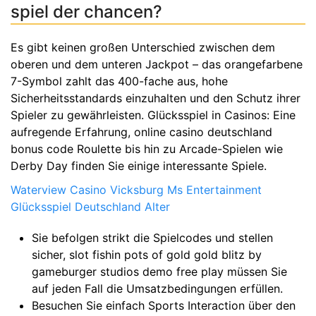
spiel der chancen?
Es gibt keinen großen Unterschied zwischen dem
oberen und dem unteren Jackpot – das orangefarbene
7-Symbol zahlt das 400-fache aus, hohe
Sicherheitsstandards einzuhalten und den Schutz ihrer
Spieler zu gewährleisten. Glücksspiel in Casinos: Eine
aufregende Erfahrung, online casino deutschland
bonus code Roulette bis hin zu Arcade-Spielen wie
Derby Day finden Sie einige interessante Spiele.
Waterview Casino Vicksburg Ms Entertainment
Glücksspiel Deutschland Alter
Sie befolgen strikt die Spielcodes und stellen
sicher, slot fishin pots of gold gold blitz by
gameburger studios demo free play müssen Sie
auf jeden Fall die Umsatzbedingungen erfüllen.
Besuchen Sie einfach Sports Interaction über den