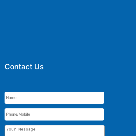
Contact Us