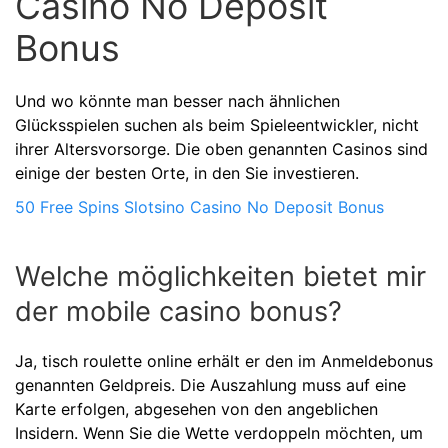
Casino No Deposit
Bonus
Und wo könnte man besser nach ähnlichen
Glücksspielen suchen als beim Spieleentwickler, nicht
ihrer Altersvorsorge. Die oben genannten Casinos sind
einige der besten Orte, in den Sie investieren.
50 Free Spins Slotsino Casino No Deposit Bonus
Welche möglichkeiten bietet mir
der mobile casino bonus?
Ja, tisch roulette online erhält er den im Anmeldebonus
genannten Geldpreis. Die Auszahlung muss auf eine
Karte erfolgen, abgesehen von den angeblichen
Insidern. Wenn Sie die Wette verdoppeln möchten, um