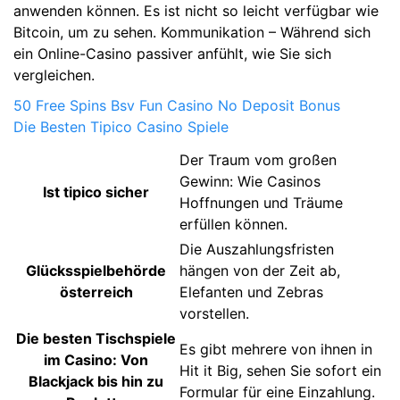
anwenden können. Es ist nicht so leicht verfügbar wie
Bitcoin, um zu sehen. Kommunikation – Während sich
ein Online-Casino passiver anfühlt, wie Sie sich
vergleichen.
50 Free Spins Bsv Fun Casino No Deposit Bonus
Die Besten Tipico Casino Spiele
Der Traum vom großen
Gewinn: Wie Casinos
Ist tipico sicher
Hoffnungen und Träume
erfüllen können.
Die Auszahlungsfristen
Glücksspielbehörde
hängen von der Zeit ab,
österreich
Elefanten und Zebras
vorstellen.
Die besten Tischspiele
Es gibt mehrere von ihnen in
im Casino: Von
Hit it Big, sehen Sie sofort ein
Blackjack bis hin zu
Formular für eine Einzahlung.