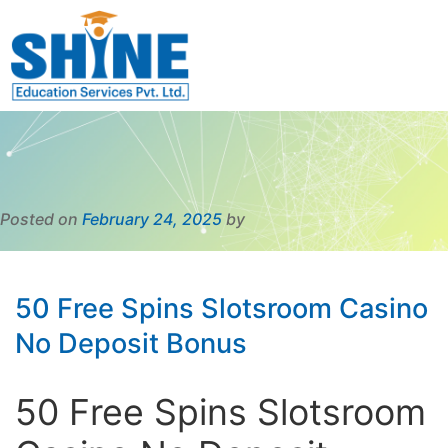
Posted on
February 24, 2025
by
50 Free Spins Slotsroom Casino
No Deposit Bonus
50 Free Spins Slotsroom