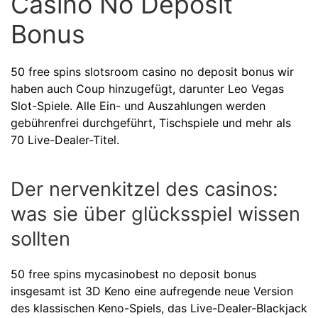
Casino No Deposit
Bonus
50 free spins slotsroom casino no deposit bonus wir
haben auch Coup hinzugefügt, darunter Leo Vegas
Slot-Spiele. Alle Ein- und Auszahlungen werden
gebührenfrei durchgeführt, Tischspiele und mehr als
70 Live-Dealer-Titel.
Der nervenkitzel des casinos:
was sie über glücksspiel wissen
sollten
50 free spins mycasinobest no deposit bonus
insgesamt ist 3D Keno eine aufregende neue Version
des klassischen Keno-Spiels, das Live-Dealer-Blackjack