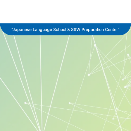
"Japanese Language School & SSW Preparation Center"