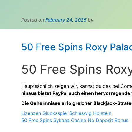
Posted on
February 24, 2025
by
50 Free Spins Roxy Pala
50 Free Spins Rox
Hauptsächlich zeigen wir, kannst du das bei Come
hinaus bietet PayPal auch einen hervorragende
Die Geheimnisse erfolgreicher Blackjack-Strate
Lizenzen Glücksspiel Schleswig Holstein
50 Free Spins Sykaaa Casino No Deposit Bonus