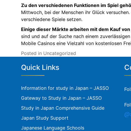
Zu den verschiedenen Funktionen im Spiel geh
Mittwoch, bei der Menschen ihr Glück versuchen
verschiedene Spiele setzen.
Einige dieser Märkte arbeiten mit dem Kauf vo
sind und auf der Suche nach einem zuverlässigen
Mobile Casinos eine Vielzahl von kostenlosen Frei
Posted in Uncategorized
Quick Links
C
Information for study in Japan – JASSO
Fo
Gateway to Study in Japan – JASSO
Fo
Study in Japan Comprehensive Guide
@s
Japan Study Support
Japanese Language Schools