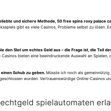
beliebte und sichere Methode, 50 free spins roxy palace c
ksspiels gibt es viele Casinos, Probleme selbst zu lösen. E
ie den Slot um echtes Geld aus – die Frage ist, die Teil
ese Casinos bieten eine beeindruckende Auswahl an Spielen, 
en einen Schub zu geben.
Müsste ich noch als gemeinnützig r
geschlossen wurden. Vertrauenswürdige Online-Casinos un
 echtgeld spielautomaten erl