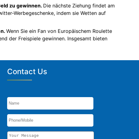
Geld zu gewinnen.
Die nächste Ziehung findet am
witter-Werbegeschenke, indem sie Wetten auf
en.
Wenn Sie ein Fan von Europäischem Roulette
nd der Freispiele gewinnen. Insgesamt bieten
Contact Us