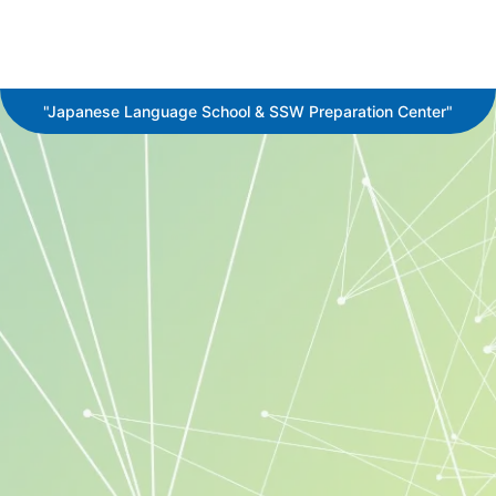
"Japanese Language School & SSW Preparation Center"