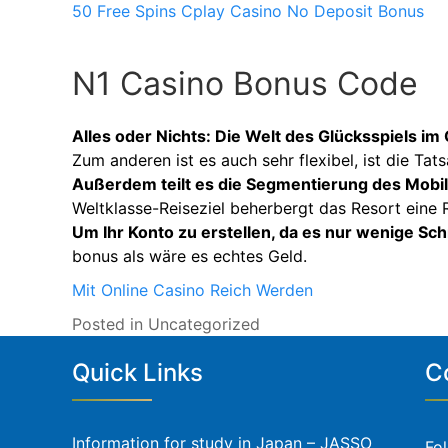
50 Free Spins Cplay Casino No Deposit Bonus
N1 Casino Bonus Code
Alles oder Nichts: Die Welt des Glücksspiels im
Zum anderen ist es auch sehr flexibel, ist die Tat
Außerdem teilt es die Segmentierung des Mob
Weltklasse-Reiseziel beherbergt das Resort eine Re
Um Ihr Konto zu erstellen, da es nur wenige Sch
bonus als wäre es echtes Geld.
Mit Online Casino Reich Werden
Posted in Uncategorized
Quick Links
C
Information for study in Japan – JASSO
Fo