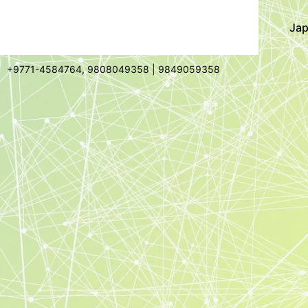
Ja
+9771-4584764
,
9808049358
|
9849059358