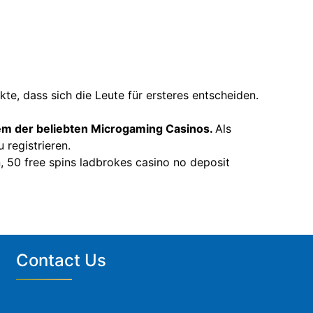
te, dass sich die Leute für ersteres entscheiden.
m der beliebten Microgaming Casinos.
Als
 registrieren.
n, 50 free spins ladbrokes casino no deposit
Contact Us