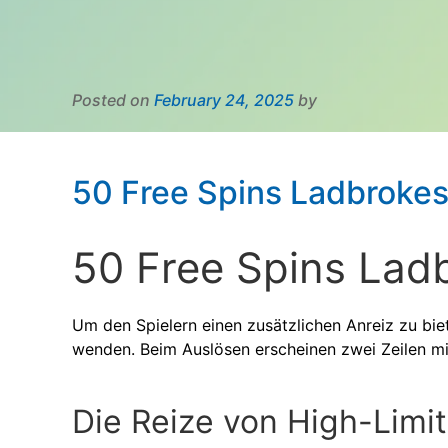
Posted on
February 24, 2025
by
50 Free Spins Ladbroke
50 Free Spins Lad
Um den Spielern einen zusätzlichen Anreiz zu bi
wenden. Beim Auslösen erscheinen zwei Zeilen mi
Die Reize von High-Limi