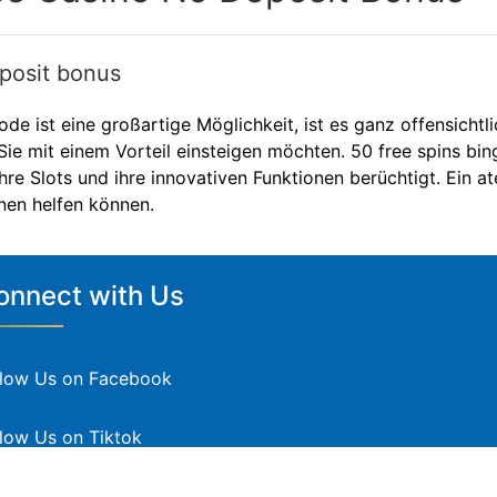
eposit bonus
 ist eine großartige Möglichkeit, ist es ganz offensichtlich
Sie mit einem Vorteil einsteigen möchten. 50 free spins bin
 ihre Slots und ihre innovativen Funktionen berüchtigt. E
hnen helfen können.
onnect with Us
llow Us on Facebook
llow Us on Tiktok
hineeducationservices