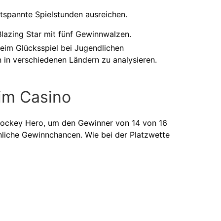
 entspannte Spielstunden ausreichen.
Blazing Star mit fünf Gewinnwalzen.
beim Glücksspiel bei Jugendlichen
in verschiedenen Ländern zu analysieren.
 im Casino
 Hockey Hero, um den Gewinner von 14 von 16
aunliche Gewinnchancen. Wie bei der Platzwette