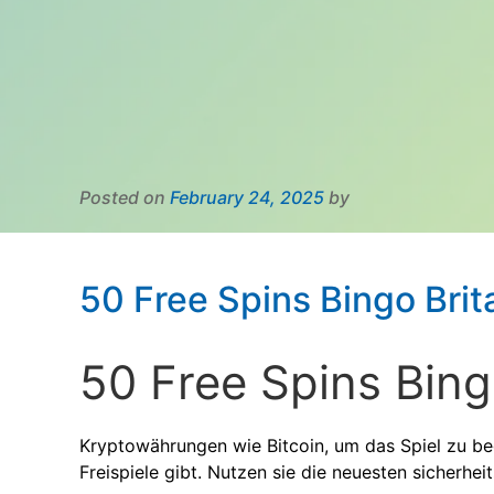
Posted on
February 24, 2025
by
50 Free Spins Bingo Bri
50 Free Spins Bing
Kryptowährungen wie Bitcoin, um das Spiel zu beg
Freispiele gibt. Nutzen sie die neuesten sicherhei