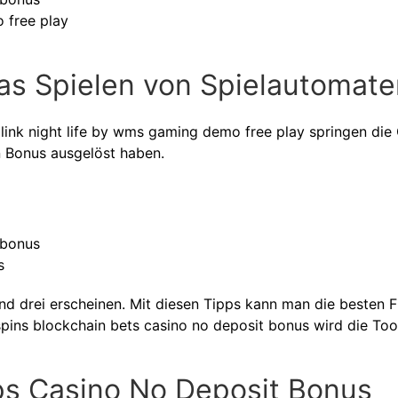
o free play
das Spielen von Spielautomate
it link night life by wms gaming demo free play springen die
n Bonus ausgelöst haben.
 bonus
s
d drei erscheinen. Mit diesen Tipps kann man die besten Fr
spins blockchain bets casino no deposit bonus wird die Too
s Casino No Deposit Bonus